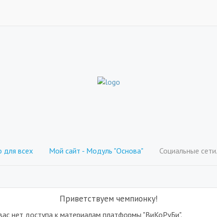
 для всех
Мой сайт - Модуль "Основа"
Социальные сети
Приветствуем чемпионку!
вас нет доступа к материалам платформы "ВиКоРуБи".